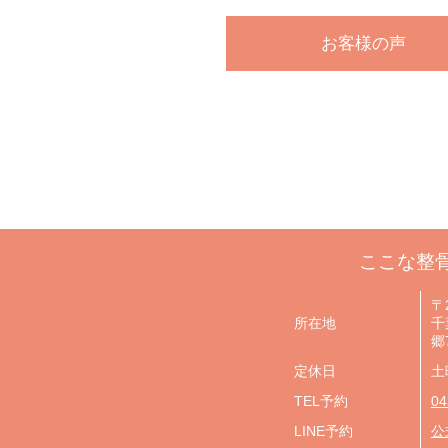
お客様の声
ここな整
〒2
所在地
千
郷7
定休日
土
TEL予約
04
LINE予約
公