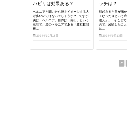
ハビリは効果ある？
ッチは？
ヘルニアと聞いたら腰をイメージする人
朝起きると首が痛
が多いのではないでしょうか？ ですが
くなったりという
実は「ヘルニア」自体は「突出」という
違え」。 そこまで
意味で、腰のヘルニアである「腰椎椎間
ので、経験したこ
板…
は…
2024年10月18日
2024年9月13日
«