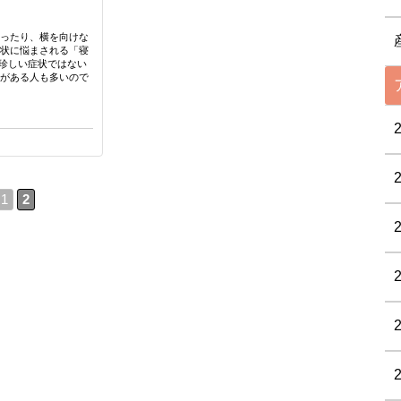
かったり、横を向けな
症状に悩まされる「寝
珍しい症状ではない
とがある人も多いので
1
2